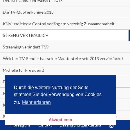
Deutschlands Jahrescharts 2018
Die TV-Quotenkönige 2018
KNV und Media Control verlängern vorzeitig Zusammenarbeit
STRENG VERTRAULICH
Streaming verändert TV?
Welcher TV-Sender hat seine Marktanteile seit 2013 vervierfacht?
Michelle for President!
Das gruseligste Buch aller Zeiten
Durch die weitere Nutzung der Seite
Promi-Biografien
stimmen Sie der Verwendung von Cookies
zu.
Mehr erfahren
Kerkeling erhält Spitzenfeder für meistverkauftes Buch
Börsenverein und MVB verlängern vorzeitig Verträge mit Media
Akzeptieren
Control bis 2024
Impressum
Kontakt
Datenschutzerklärung