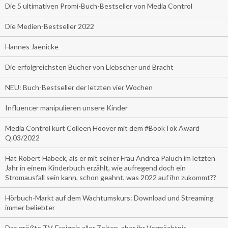
Die 5 ultimativen Promi-Buch-Bestseller von Media Control
Die Medien-Bestseller 2022
Hannes Jaenicke
Die erfolgreichsten Bücher von Liebscher und Bracht
NEU: Buch-Bestseller der letzten vier Wochen
Influencer manipulieren unsere Kinder
Media Control kürt Colleen Hoover mit dem #BookTok Award
Q.03/2022
Hat Robert Habeck, als er mit seiner Frau Andrea Paluch im letzten
Jahr in einem Kinderbuch erzählt, wie aufregend doch ein
Stromausfall sein kann, schon geahnt, was 2022 auf ihn zukommt??
Hörbuch-Markt auf dem Wachtumskurs: Download und Streaming
immer beliebter
Das größte TV-Ereignis aller Zeiten, aber ihr Vermächtnis