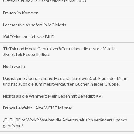
Offizielle #BookTok Bestsellerliste Mai 2023
Frauen im Kommen
Lesemotive ab sofort in MC Metis
Kai Diekmann: Ich war BILD
TikTok und Media Control veröffentlichen die erste offizielle
#BookTok Bestsellerliste
Noch wach?
Das ist eine Überraschung. Media Control weiß, ob Frau oder Mann
und hat auch die fünf meistverkauften Bücher in jeder Gruppe.
Nichts als die Wahrheit: Mein Leben mit Benedikt XVI
Franca Lehfeldt - Alte WEISE Männer
„FUTURE of Work”: Wie hat die Arbeitswelt sich verändert und wo
geht’s hin?