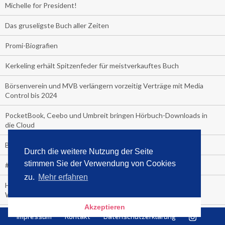
Michelle for President!
Das gruseligste Buch aller Zeiten
Promi-Biografien
Kerkeling erhält Spitzenfeder für meistverkauftes Buch
Börsenverein und MVB verlängern vorzeitig Verträge mit Media
Control bis 2024
PocketBook, Ceebo und Umbreit bringen Hörbuch-Downloads in
die Cloud
Bella Bella
Durch die weitere Nutzung der Seite
stimmen Sie der Verwendung von Cookies
#1-Bestseller: "Das ist Alpha!" von Kollegah
zu.
Mehr erfahren
Hammer! "Fear: Trump in the White House" (auf Englisch) von
Watergate-Urgestein
Akzeptieren
Wie alt sind die TV-Zuschauer
Impressum
Kontakt
Datenschutzerklärung