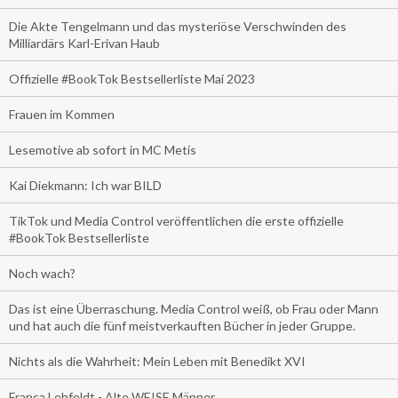
Die Akte Tengelmann und das mysteriöse Verschwinden des
Milliardärs Karl-Erivan Haub
Offizielle #BookTok Bestsellerliste Mai 2023
Frauen im Kommen
Lesemotive ab sofort in MC Metis
Kai Diekmann: Ich war BILD
TikTok und Media Control veröffentlichen die erste offizielle
#BookTok Bestsellerliste
Noch wach?
Das ist eine Überraschung. Media Control weiß, ob Frau oder Mann
und hat auch die fünf meistverkauften Bücher in jeder Gruppe.
Nichts als die Wahrheit: Mein Leben mit Benedikt XVI
Franca Lehfeldt - Alte WEISE Männer