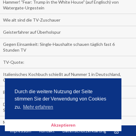
Hammer! "Fear: Trump in the White House" (auf Englisch) von
Watergate-Urgestein
Wie alt sind die TV-Zuschauer
Geisterfahrer auf Überholspur
Gegen Einsamkeit: Single-Haushalte schauen täglich fast 6
Stunden TV
TV-Quote:
Italienisches Kochbuch schießt auf Nummer 1 in Deutschland,
Österreich und Schweiz
Durch die weitere Nutzung der Seite
Blick in die Garage der TV-Dauerglotzer
stimmen Sie der Verwendung von Cookies
Die Deutschen investieren, während die Österreicher und
zu.
Mehr erfahren
Schweizer noch nachdenken, wie sie reich werden.
Meistverkaufte Blu-ray im zweiten Quartal – Doppelspitze für
Akzeptieren
Disney
Impressum
Kontakt
Datenschutzerklärung