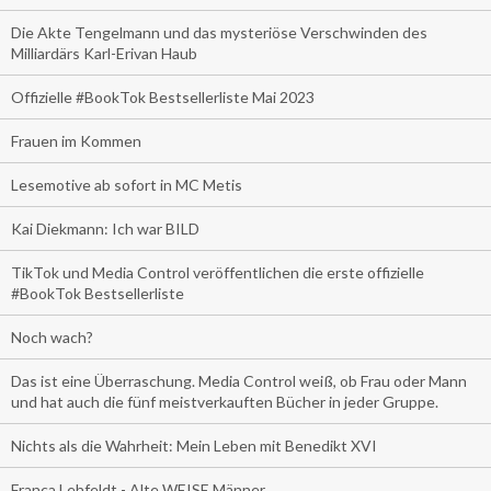
Die Akte Tengelmann und das mysteriöse Verschwinden des
Milliardärs Karl-Erivan Haub
Offizielle #BookTok Bestsellerliste Mai 2023
Frauen im Kommen
Lesemotive ab sofort in MC Metis
Kai Diekmann: Ich war BILD
TikTok und Media Control veröffentlichen die erste offizielle
#BookTok Bestsellerliste
Noch wach?
Das ist eine Überraschung. Media Control weiß, ob Frau oder Mann
und hat auch die fünf meistverkauften Bücher in jeder Gruppe.
Nichts als die Wahrheit: Mein Leben mit Benedikt XVI
Franca Lehfeldt - Alte WEISE Männer