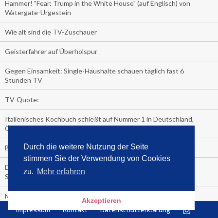
Hammer! "Fear: Trump in the White House" (auf Englisch) von
Watergate-Urgestein
Wie alt sind die TV-Zuschauer
Geisterfahrer auf Überholspur
Gegen Einsamkeit: Single-Haushalte schauen täglich fast 6
Stunden TV
TV-Quote:
Italienisches Kochbuch schießt auf Nummer 1 in Deutschland,
Österreich und Schweiz
Durch die weitere Nutzung der Seite
Blick in die Garage der TV-Dauerglotzer
stimmen Sie der Verwendung von Cookies
Die Deutschen investieren, während die Österreicher und
zu.
Mehr erfahren
Schweizer noch nachdenken, wie sie reich werden.
Meistverkaufte Blu-ray im zweiten Quartal – Doppelspitze für
Akzeptieren
Disney
Impressum
Kontakt
Datenschutzerklärung