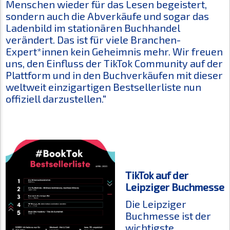
Menschen wieder für das Lesen begeistert,
sondern auch die Abverkäufe und sogar das
Ladenbild im stationären Buchhandel
verändert. Das ist für viele Branchen-
Expert*innen kein Geheimnis mehr. Wir freuen
uns, den Einfluss der TikTok Community auf der
Plattform und in den Buchverkäufen mit dieser
weltweit einzigartigen Bestsellerliste nun
offiziell darzustellen."
TikTok auf der
Leipziger Buchmesse
Die Leipziger
Buchmesse ist der
wichtigste