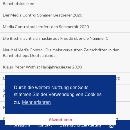
Bahnhofskiosken
Der Media Control Sommer-Bestseller 2020
Media Control präsentiert den Sommerhit 2020
Die Bitch macht sich nackig aus Freude über die Nummer 1
Neu bei Media Control: Die meistverkauften Zeitschriften in den
Bahnhofshops Deutschlands!
Klaus-Peter Wolf ist Halbjahressieger 2020
Media Control zeigt die Sieger des ersten Chart-Halbjahres 2020
Durch die weitere Nutzung der Seite
Seyda Taygur's Kochbuch "Sissys Kitchen": Platz 1 bei Media
stimmen Sie der Verwendung von Cookies
Control
zu.
Mehr erfahren
Promibuecher, die gehen und die stehen.
BookBeat und Media Control starten Hörbuch-Streaming-Chart
Akzeptieren
Impressum
Kontakt
Datenschutzerklärung