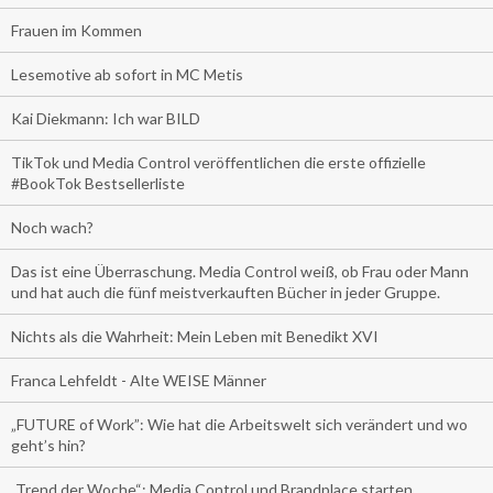
Frauen im Kommen
Lesemotive ab sofort in MC Metis
Kai Diekmann: Ich war BILD
TikTok und Media Control veröffentlichen die erste offizielle
#BookTok Bestsellerliste
Noch wach?
Das ist eine Überraschung. Media Control weiß, ob Frau oder Mann
und hat auch die fünf meistverkauften Bücher in jeder Gruppe.
Nichts als die Wahrheit: Mein Leben mit Benedikt XVI
Franca Lehfeldt - Alte WEISE Männer
„FUTURE of Work”: Wie hat die Arbeitswelt sich verändert und wo
geht’s hin?
„Trend der Woche“: Media Control und Brandplace starten