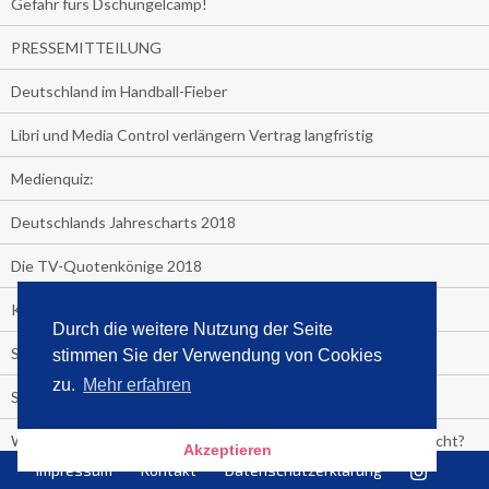
Gefahr fürs Dschungelcamp!
PRESSEMITTEILUNG
Deutschland im Handball-Fieber
Libri und Media Control verlängern Vertrag langfristig
Medienquiz:
Deutschlands Jahrescharts 2018
Die TV-Quotenkönige 2018
KNV und Media Control verlängern vorzeitig Zusammenarbeit
Durch die weitere Nutzung der Seite
STRENG VERTRAULICH
stimmen Sie der Verwendung von Cookies
zu.
Mehr erfahren
Streaming verändert TV?
Welcher TV-Sender hat seine Marktanteile seit 2013 vervierfacht?
Akzeptieren
Impressum
Kontakt
Datenschutzerklärung
Michelle for President!