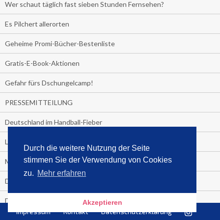
Wer schaut täglich fast sieben Stunden Fernsehen?
Es Pilchert allerorten
Geheime Promi-Bücher-Bestenliste
Gratis-E-Book-Aktionen
Gefahr fürs Dschungelcamp!
PRESSEMITTEILUNG
Deutschland im Handball-Fieber
Libri und Media Control verlängern Vertrag langfristig
Durch die weitere Nutzung der Seite
stimmen Sie der Verwendung von Cookies
Medienquiz:
zu.
Mehr erfahren
Deutschlands Jahrescharts 2018
Die TV-Quotenkönige 2018
Akzeptieren
Impressum
Kontakt
Datenschutzerklärung