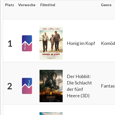
Platz
Vorwoche
Filmtitel
Genre
1
Honig im Kopf
Komöd
2
Der Hobbit:
1
Die Schlacht
2
Fantas
der fünf
Heere (3D)