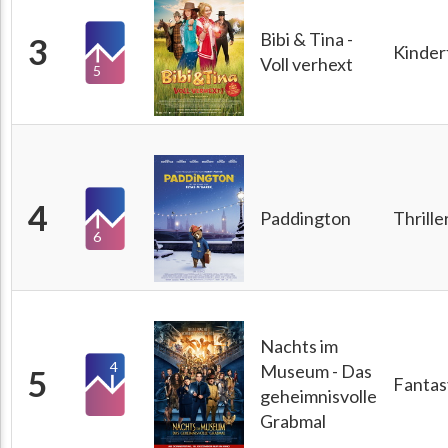
Bibi & Tina -
3
Kinder
Voll verhext
5
4
Paddington
Thrille
6
Nachts im
4
Museum - Das
5
Fantas
geheimnisvolle
Grabmal