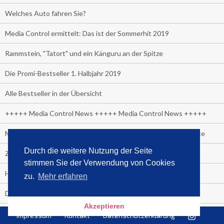
Welches Auto fahren Sie?
Media Control ermittelt: Das ist der Sommerhit 2019
Rammstein, "Tatort" und ein Känguru an der Spitze
Die Promi-Bestseller 1. Halbjahr 2019
Alle Bestseller in der Übersicht
+++++ Media Control News +++++ Media Control News +++++
Media Control beruft Arnd von Conrady zum Leiter E-Commerce
Durch die weitere Nutzung der Seite
Zuschauer-Trend der Fußball Frauen WM:
stimmen Sie der Verwendung von Cookies
Heute wäre sie 90 Jahre alt geworden.
zu.
Mehr erfahren
Das beliebteste Tatort-Duo ist?
Akzeptieren
Media Control: Friday-Greta
Impressum
Kontakt
Datenschutzerklärung