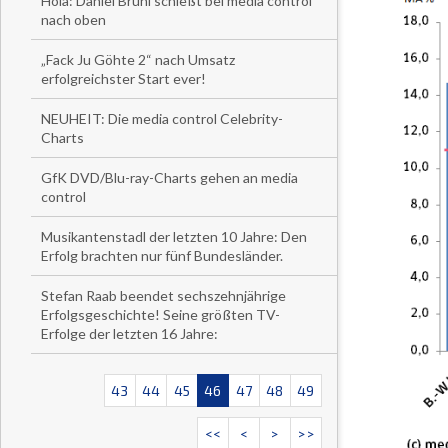
Hola: Daniel Brühl schießt bei media control
nach oben
„Fack Ju Göhte 2“ nach Umsatz
erfolgreichster Start ever!
NEUHEIT: Die media control Celebrity-
Charts
GfK DVD/Blu-ray-Charts gehen an media
control
Musikantenstadl der letzten 10 Jahre: Den
Erfolg brachten nur fünf Bundesländer.
Stefan Raab beendet sechszehnjährige
Erfolgsgeschichte! Seine größten TV-
Erfolge der letzten 16 Jahre:
43
44
45
46
47
48
49
<<
<
>
>>