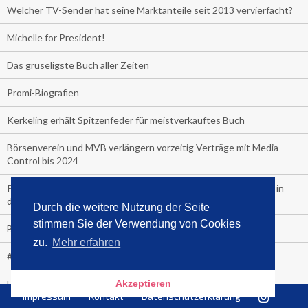
Welcher TV-Sender hat seine Marktanteile seit 2013 vervierfacht?
Michelle for President!
Das gruseligste Buch aller Zeiten
Promi-Biografien
Kerkeling erhält Spitzenfeder für meistverkauftes Buch
Börsenverein und MVB verlängern vorzeitig Verträge mit Media
Control bis 2024
PocketBook, Ceebo und Umbreit bringen Hörbuch-Downloads in
die Cloud
Durch die weitere Nutzung der Seite
stimmen Sie der Verwendung von Cookies
Bella Bella
zu.
Mehr erfahren
#1-Bestseller: "Das ist Alpha!" von Kollegah
Hammer! "Fear: Trump in the White House" (auf Englisch) von
Akzeptieren
Impressum
Kontakt
Datenschutzerklärung
Watergate-Urgestein