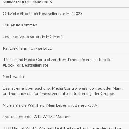
Milliardärs Karl-Erivan Haub
Offizielle #BookTok Bestsellerliste Mai 2023
Frauen im Kommen
Lesemotive ab sofort in MC Metis
Kai Diekmann: Ich war BILD
TikTok und Media Control veröffentlichen die erste offizielle
#BookTok Bestsellerliste
Noch wach?
Das ist eine Überraschung. Media Control weiß, ob Frau oder Mann
und hat auch die fünf meistverkauften Bücher in jeder Gruppe.
Nichts als die Wahrheit: Mein Leben mit Benedikt XVI
Franca Lehfeldt - Alte WEISE Männer
„FUTURE of Work”: Wie hat die Arbeitswelt sich verändert und wo