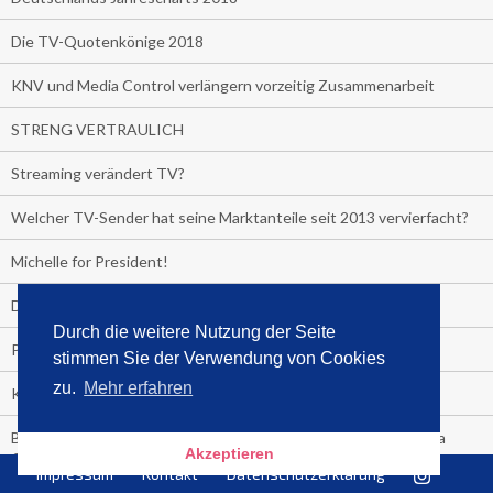
Die TV-Quotenkönige 2018
KNV und Media Control verlängern vorzeitig Zusammenarbeit
STRENG VERTRAULICH
Streaming verändert TV?
Welcher TV-Sender hat seine Marktanteile seit 2013 vervierfacht?
Michelle for President!
Das gruseligste Buch aller Zeiten
Durch die weitere Nutzung der Seite
Promi-Biografien
stimmen Sie der Verwendung von Cookies
zu.
Mehr erfahren
Kerkeling erhält Spitzenfeder für meistverkauftes Buch
Börsenverein und MVB verlängern vorzeitig Verträge mit Media
Akzeptieren
Control bis 2024
Impressum
Kontakt
Datenschutzerklärung