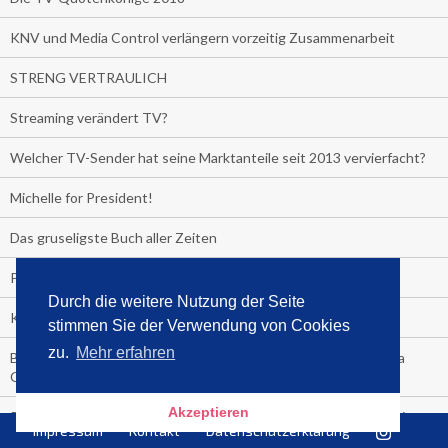
KNV und Media Control verlängern vorzeitig Zusammenarbeit
STRENG VERTRAULICH
Streaming verändert TV?
Welcher TV-Sender hat seine Marktanteile seit 2013 vervierfacht?
Michelle for President!
Das gruseligste Buch aller Zeiten
Promi-Biografien
Durch die weitere Nutzung der Seite
Kerkeling erhält Spitzenfeder für meistverkauftes Buch
stimmen Sie der Verwendung von Cookies
zu.
Mehr erfahren
Börsenverein und MVB verlängern vorzeitig Verträge mit Media
Control bis 2024
Akzeptieren
PocketBook, Ceebo und Umbreit bringen Hörbuch-Downloads in
Impressum
Kontakt
Datenschutzerklärung
die Cloud