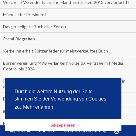
Welcher TV-Sender hat seine Marktanteile seit 2013 vervierfacht?
Michelle for President!
Das gruseligste Buch aller Zeiten
Promi-Biografien
Kerkeling erhält Spitzenfeder für meistverkauftes Buch
Börsenverein und MVB verlängern vorzeitig Verträge mit Media
Control bis 2024
PocketBook, Ceebo und Umbreit bringen Hörbuch-Downloads in
die Cloud
Durch die weitere Nutzung der Seite
Bella Bella
stimmen Sie der Verwendung von Cookies
zu.
Mehr erfahren
#1-Bestseller: "Das ist Alpha!" von Kollegah
Hammer! "Fear: Trump in the White House" (auf Englisch) von
Akzeptieren
Watergate-Urgestein
Impressum
Kontakt
Datenschutzerklärung