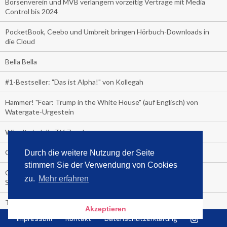
Börsenverein und MVB verlängern vorzeitig Verträge mit Media
Control bis 2024
PocketBook, Ceebo und Umbreit bringen Hörbuch-Downloads in
die Cloud
Bella Bella
#1-Bestseller: "Das ist Alpha!" von Kollegah
Hammer! "Fear: Trump in the White House" (auf Englisch) von
Watergate-Urgestein
Wie alt sind die TV-Zuschauer
Geisterfahrer auf Überholspur
Durch die weitere Nutzung der Seite
stimmen Sie der Verwendung von Cookies
Gegen Einsamkeit: Single-Haushalte schauen täglich fast 6
zu.
Mehr erfahren
Stunden TV
TV-Quote:
Akzeptieren
Impressum
Kontakt
Datenschutzerklärung
Italienisches Kochbuch schießt auf Nummer 1 in Deutschland,