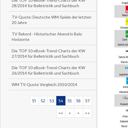
Die TOP 10 eBook-Trend-Charts der KW
28/2014 für Belletristik und Sachbuch
TV-Quote: Deutsche WM-Spiele der letzten
20 Jahre
TV Rekord - Historischer Abend in Belo
Horizonte
Die TOP 10 eBook-Trend-Charts der KW
27/2014 für Belletristik und Sachbuch
Die TOP 10 eBook-Trend-Charts der KW
26/2014 für Belletristik und Sachbuch
WM TV-Quote Vergleich 2010/2014
51
52
53
54
55
56
57
<<
<
>
>>