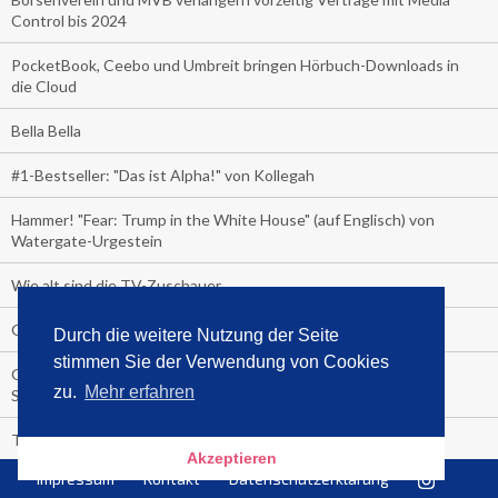
Control bis 2024
PocketBook, Ceebo und Umbreit bringen Hörbuch-Downloads in
die Cloud
Bella Bella
#1-Bestseller: "Das ist Alpha!" von Kollegah
Hammer! "Fear: Trump in the White House" (auf Englisch) von
Watergate-Urgestein
Wie alt sind die TV-Zuschauer
Geisterfahrer auf Überholspur
Durch die weitere Nutzung der Seite
stimmen Sie der Verwendung von Cookies
Gegen Einsamkeit: Single-Haushalte schauen täglich fast 6
zu.
Mehr erfahren
Stunden TV
TV-Quote:
Akzeptieren
Impressum
Kontakt
Datenschutzerklärung
Italienisches Kochbuch schießt auf Nummer 1 in Deutschland,