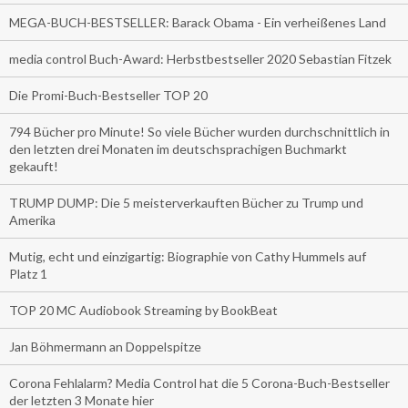
MEGA-BUCH-BESTSELLER: Barack Obama - Ein verheißenes Land
media control Buch-Award: Herbstbestseller 2020 Sebastian Fitzek
Die Promi-Buch-Bestseller TOP 20
794 Bücher pro Minute! So viele Bücher wurden durchschnittlich in
den letzten drei Monaten im deutschsprachigen Buchmarkt
gekauft!
TRUMP DUMP: Die 5 meisterverkauften Bücher zu Trump und
Amerika
Mutig, echt und einzigartig: Biographie von Cathy Hummels auf
Platz 1
TOP 20 MC Audiobook Streaming by BookBeat
Jan Böhmermann an Doppelspitze
Corona Fehlalarm? Media Control hat die 5 Corona-Buch-Bestseller
der letzten 3 Monate hier