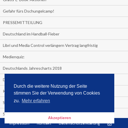
Gefahr fürs Dschungelcamp!
PRESSEMITTEILUNG
Deutschland im Handball-Fieber
Libri und Media Control verlängern Vertrag langfristig
Medienquiz:
Deutschlands Jahrescharts 2018
Die TV-Quotenkönige 2018
Durch die weitere Nutzung der Seite
KNV und Media Control verlängern vorzeitig Zusammenarbeit
stimmen Sie der Verwendung von Cookies
zu.
Mehr erfahren
STRENG VERTRAULICH
Streaming verändert TV?
Akzeptieren
Impressum
Kontakt
Datenschutzerklärung
Welcher TV-Sender hat seine Marktanteile seit 2013 vervierfacht?