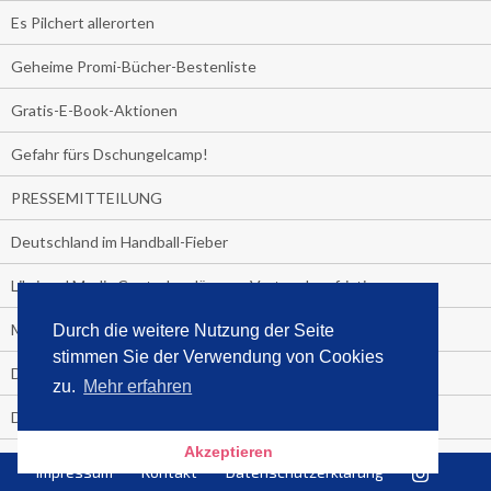
Es Pilchert allerorten
Geheime Promi-Bücher-Bestenliste
Gratis-E-Book-Aktionen
Gefahr fürs Dschungelcamp!
PRESSEMITTEILUNG
Deutschland im Handball-Fieber
Libri und Media Control verlängern Vertrag langfristig
Medienquiz:
Durch die weitere Nutzung der Seite
stimmen Sie der Verwendung von Cookies
Deutschlands Jahrescharts 2018
zu.
Mehr erfahren
Die TV-Quotenkönige 2018
Akzeptieren
KNV und Media Control verlängern vorzeitig Zusammenarbeit
Impressum
Kontakt
Datenschutzerklärung