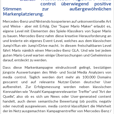
control überwiegend positive
Stimmen zur außergewöhnlichen
Markenplatzierung.
Mercedes-Benz und Nintendo kooperieren auf unkonventionelle Art
und Weise - aber mit Erfolg. Der "Super Mario Maker" erlaubt es,
eigene Level mit Elementen des Spiele-Klassikers von Super Mario
zu bauen. Mercedes-Benz nahm diese kreative Herausforderung an
und kreierte ein eigenes Event-Level, welches aus dem klassischen
Jump'n'Run ein Jump'n'Drive macht. In diesem freischaltbaren Level
fährt Mario nämlich einen Mercedes-Benz GLA. Und wie bei jedem
guten Mario-Level warten einige Überraschungen und Geheimnisse
darauf, entdeckt zu werden.
Dass diese Markenkampagne eindrucksvoll gelingt, bestätigen
jüngste Auswertungen des Web- und Social Media Analyzers von
media control. Täglich werden dort mehr als 100.000 Domains
gescannt und auf relevante Nutzer-Daten deutscher User
aufbereitet. Zur Erfolgsmessung werden neben klassischen
Kennzahlen wie "Anzahl Kampagnenrelevanter Treffer" und "Art der
Quelle", also ob es sich um News oder User-generated content
handelt, auch deren semantische Bewertung (ob positiv, negativ
oder neutral) ausgewiesen. media control klassifiziert die Mehrheit
der im Netz ausgemachten Kampagnentreffer von Mercedes-Benz /