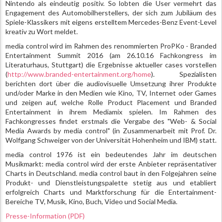
Nintendo als eindeutig positiv. So lobten die User vermehrt das
Engagement des Automobilherstellers, der sich zum Jubiläum des
Spiele-Klassikers mit eigens erstelltem Mercedes-Benz Event-Level
kreativ zu Wort meldet.
media control wird im Rahmen des renommierten ProPKo - Branded
Entertainment Summit 2016 (am 26.10.16 Fachkongress im
Literaturhaus, Stuttgart) die Ergebnisse aktueller cases vorstellen
(
http://www.branded-entertainment.org/home
). Spezialisten
berichten dort über die audiovisuelle Umsetzung ihrer Produkte
und/oder Marke in den Medien wie Kino, TV, Internet oder Games
und zeigen auf, welche Rolle Product Placement und Branded
Entertainment in ihrem Mediamix spielen. Im Rahmen des
Fachkongresses findet erstmals die Vergabe des "Web- & Social
Media Awards by media control" (in Zusammenarbeit mit Prof. Dr.
Wolfgang Schweiger von der Universität Hohenheim und IBM) statt.
media control 1976 ist ein bedeutendes Jahr im deutschen
Musikmarkt: media control wird der erste Anbieter repräsentativer
Charts in Deutschland. media control baut in den Folgejahren seine
Produkt- und Dienstleistungspalette stetig aus und etabliert
erfolgreich Charts und Marktforschung für die Entertainment-
Bereiche TV, Musik, Kino, Buch, Video und Social Media.
Presse-Information (PDF)