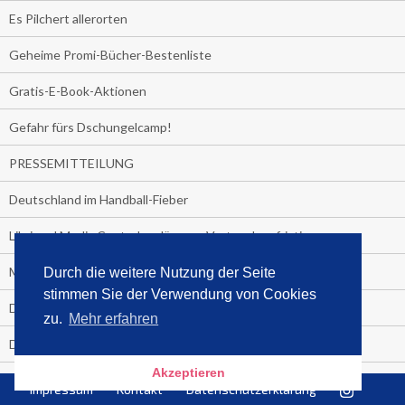
Es Pilchert allerorten
Geheime Promi-Bücher-Bestenliste
Gratis-E-Book-Aktionen
Gefahr fürs Dschungelcamp!
PRESSEMITTEILUNG
Deutschland im Handball-Fieber
Libri und Media Control verlängern Vertrag langfristig
Medienquiz:
Durch die weitere Nutzung der Seite
stimmen Sie der Verwendung von Cookies
Deutschlands Jahrescharts 2018
zu.
Mehr erfahren
Die TV-Quotenkönige 2018
Akzeptieren
KNV und Media Control verlängern vorzeitig Zusammenarbeit
Impressum
Kontakt
Datenschutzerklärung