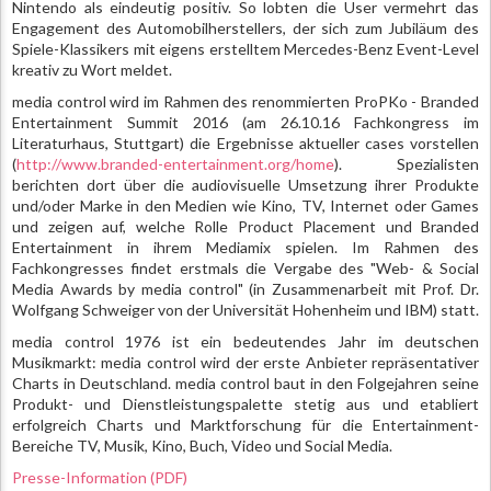
Nintendo als eindeutig positiv. So lobten die User vermehrt das
Engagement des Automobilherstellers, der sich zum Jubiläum des
Spiele-Klassikers mit eigens erstelltem Mercedes-Benz Event-Level
kreativ zu Wort meldet.
media control wird im Rahmen des renommierten ProPKo - Branded
Entertainment Summit 2016 (am 26.10.16 Fachkongress im
Literaturhaus, Stuttgart) die Ergebnisse aktueller cases vorstellen
(
http://www.branded-entertainment.org/home
). Spezialisten
berichten dort über die audiovisuelle Umsetzung ihrer Produkte
und/oder Marke in den Medien wie Kino, TV, Internet oder Games
und zeigen auf, welche Rolle Product Placement und Branded
Entertainment in ihrem Mediamix spielen. Im Rahmen des
Fachkongresses findet erstmals die Vergabe des "Web- & Social
Media Awards by media control" (in Zusammenarbeit mit Prof. Dr.
Wolfgang Schweiger von der Universität Hohenheim und IBM) statt.
media control 1976 ist ein bedeutendes Jahr im deutschen
Musikmarkt: media control wird der erste Anbieter repräsentativer
Charts in Deutschland. media control baut in den Folgejahren seine
Produkt- und Dienstleistungspalette stetig aus und etabliert
erfolgreich Charts und Marktforschung für die Entertainment-
Bereiche TV, Musik, Kino, Buch, Video und Social Media.
Presse-Information (PDF)