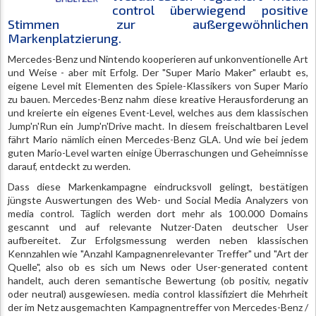
control überwiegend positive
Stimmen zur außergewöhnlichen
Markenplatzierung.
Mercedes-Benz und Nintendo kooperieren auf unkonventionelle Art
und Weise - aber mit Erfolg. Der "Super Mario Maker" erlaubt es,
eigene Level mit Elementen des Spiele-Klassikers von Super Mario
zu bauen. Mercedes-Benz nahm diese kreative Herausforderung an
und kreierte ein eigenes Event-Level, welches aus dem klassischen
Jump'n'Run ein Jump'n'Drive macht. In diesem freischaltbaren Level
fährt Mario nämlich einen Mercedes-Benz GLA. Und wie bei jedem
guten Mario-Level warten einige Überraschungen und Geheimnisse
darauf, entdeckt zu werden.
Dass diese Markenkampagne eindrucksvoll gelingt, bestätigen
jüngste Auswertungen des Web- und Social Media Analyzers von
media control. Täglich werden dort mehr als 100.000 Domains
gescannt und auf relevante Nutzer-Daten deutscher User
aufbereitet. Zur Erfolgsmessung werden neben klassischen
Kennzahlen wie "Anzahl Kampagnenrelevanter Treffer" und "Art der
Quelle", also ob es sich um News oder User-generated content
handelt, auch deren semantische Bewertung (ob positiv, negativ
oder neutral) ausgewiesen. media control klassifiziert die Mehrheit
der im Netz ausgemachten Kampagnentreffer von Mercedes-Benz /