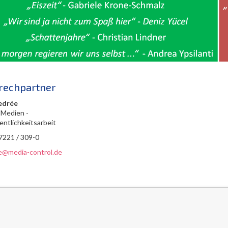
rechpartner
edrée
 Medien -
entlichkeitsarbeit
 7221 / 309-0
ee@media-control.de