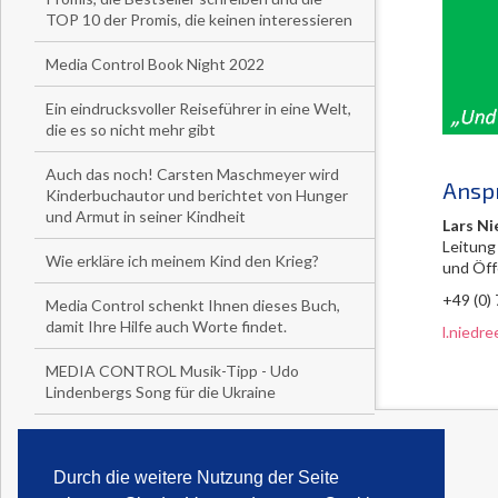
TOP 10 der Promis, die keinen interessieren
Media Control Book Night 2022
Ein eindrucksvoller Reiseführer in eine Welt,
die es so nicht mehr gibt
Auch das noch! Carsten Maschmeyer wird
Ansp
Kinderbuchautor und berichtet von Hunger
und Armut in seiner Kindheit
Lars Ni
Leitung
Wie erkläre ich meinem Kind den Krieg?
und Öff
+49 (0)
Media Control schenkt Ihnen dieses Buch,
damit Ihre Hilfe auch Worte findet.
l.niedr
MEDIA CONTROL Musik-Tipp - Udo
Lindenbergs Song für die Ukraine
12
13
14
15
16
17
18
Durch die weitere Nutzung der Seite