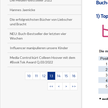
Die Medien-Bestseller 2022
Buch-
Hannes Jaenicke
1) To
Die erfolgreichsten Bücher von Liebscher
und Bracht
NEU: Buch-Bestseller der letzten vier
Wochen
Influencer manipulieren unsere Kinder
Media Control kürt Colleen Hoover mit dem
#BookTok Award Q.03/2022
10
11
12
13
14
15
16
<<
<
>
>>