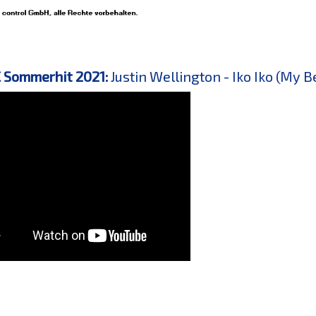
 Sommerhit 2021:
Justin Wellington - Iko Iko (My B