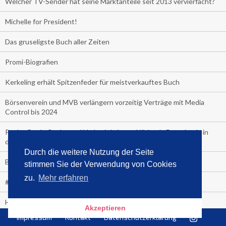
Welcher TV-Sender hat seine Marktanteile seit 2013 vervierfacht?
Michelle for President!
Das gruseligste Buch aller Zeiten
Promi-Biografien
Kerkeling erhält Spitzenfeder für meistverkauftes Buch
Börsenverein und MVB verlängern vorzeitig Verträge mit Media
Control bis 2024
PocketBook, Ceebo und Umbreit bringen Hörbuch-Downloads in
die Cloud
Durch die weitere Nutzung der Seite
Bella Bella
stimmen Sie der Verwendung von Cookies
zu.
Mehr erfahren
#1-Bestseller: "Das ist Alpha!" von Kollegah
Hammer! "Fear: Trump in the White House" (auf Englisch) von
Akzeptieren
Watergate-Urgestein
Impressum
Kontakt
Datenschutzerklärung