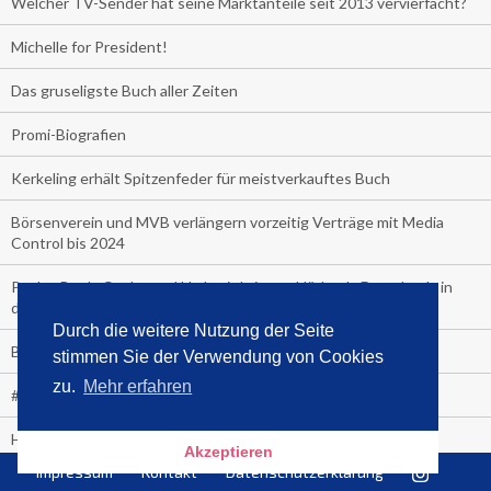
Welcher TV-Sender hat seine Marktanteile seit 2013 vervierfacht?
Michelle for President!
Das gruseligste Buch aller Zeiten
Promi-Biografien
Kerkeling erhält Spitzenfeder für meistverkauftes Buch
Börsenverein und MVB verlängern vorzeitig Verträge mit Media
Control bis 2024
PocketBook, Ceebo und Umbreit bringen Hörbuch-Downloads in
die Cloud
Durch die weitere Nutzung der Seite
Bella Bella
stimmen Sie der Verwendung von Cookies
zu.
Mehr erfahren
#1-Bestseller: "Das ist Alpha!" von Kollegah
Hammer! "Fear: Trump in the White House" (auf Englisch) von
Akzeptieren
Watergate-Urgestein
Impressum
Kontakt
Datenschutzerklärung