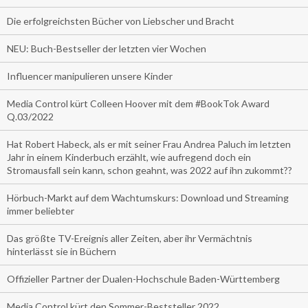
Die erfolgreichsten Bücher von Liebscher und Bracht
NEU: Buch-Bestseller der letzten vier Wochen
Influencer manipulieren unsere Kinder
Media Control kürt Colleen Hoover mit dem #BookTok Award
Q.03/2022
Hat Robert Habeck, als er mit seiner Frau Andrea Paluch im letzten
Jahr in einem Kinderbuch erzählt, wie aufregend doch ein
Stromausfall sein kann, schon geahnt, was 2022 auf ihn zukommt??
Hörbuch-Markt auf dem Wachtumskurs: Download und Streaming
immer beliebter
Das größte TV-Ereignis aller Zeiten, aber ihr Vermächtnis
hinterlässt sie in Büchern
Offizieller Partner der Dualen-Hochschule Baden-Württemberg
Media Control kürt den Sommer-Beststeller 2022