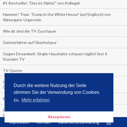
#1-Bestseller: "Das ist Alpha!" von Kollegah
Hammer! "Fear: Trump in the White House" (auf Englisch) von
Watergate-Urgestein
Wie alt sind die TV-Zuschauer
Geisterfahrer auf Überholspur
Gegen Einsamkeit: Single-Haushalte schauen täglich fast 6
Stunden TV
TV-Quote:
Italienisches Kochbuch schießt auf Nummer 1 in Deutschland,
Durch die weitere Nutzung der Seite
Österreich und Schweiz
stimmen Sie der Verwendung von Cookies
Blick in die Garage der TV-Dauerglotzer
zu.
Mehr erfahren
Die Deutschen investieren, während die Österreicher und
Schweizer noch nachdenken, wie sie reich werden.
Akzeptieren
Impressum
Kontakt
Datenschutzerklärung
Meistverkaufte Blu-ray im zweiten Quartal – Doppelspitze für