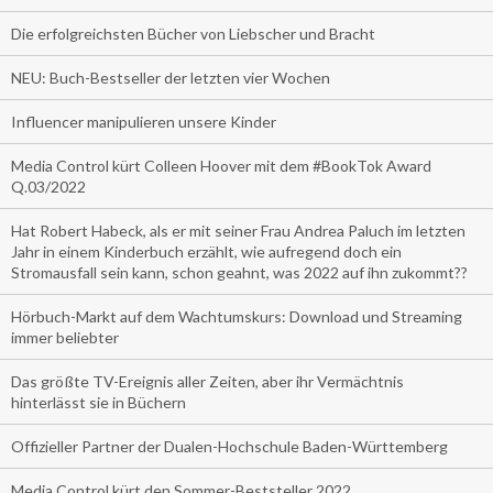
Die erfolgreichsten Bücher von Liebscher und Bracht
NEU: Buch-Bestseller der letzten vier Wochen
Influencer manipulieren unsere Kinder
Media Control kürt Colleen Hoover mit dem #BookTok Award
Q.03/2022
Hat Robert Habeck, als er mit seiner Frau Andrea Paluch im letzten
Jahr in einem Kinderbuch erzählt, wie aufregend doch ein
Stromausfall sein kann, schon geahnt, was 2022 auf ihn zukommt??
Hörbuch-Markt auf dem Wachtumskurs: Download und Streaming
immer beliebter
Das größte TV-Ereignis aller Zeiten, aber ihr Vermächtnis
hinterlässt sie in Büchern
Offizieller Partner der Dualen-Hochschule Baden-Württemberg
Media Control kürt den Sommer-Beststeller 2022