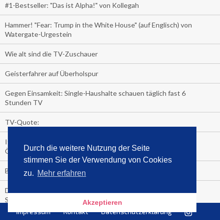
#1-Bestseller: "Das ist Alpha!" von Kollegah
Hammer! "Fear: Trump in the White House" (auf Englisch) von
Watergate-Urgestein
Wie alt sind die TV-Zuschauer
Geisterfahrer auf Überholspur
Gegen Einsamkeit: Single-Haushalte schauen täglich fast 6
Stunden TV
TV-Quote:
Italienisches Kochbuch schießt auf Nummer 1 in Deutschland,
Durch die weitere Nutzung der Seite
Österreich und Schweiz
stimmen Sie der Verwendung von Cookies
Blick in die Garage der TV-Dauerglotzer
zu.
Mehr erfahren
Die Deutschen investieren, während die Österreicher und
Schweizer noch nachdenken, wie sie reich werden.
Akzeptieren
Impressum
Kontakt
Datenschutzerklärung
Meistverkaufte Blu-ray im zweiten Quartal – Doppelspitze für