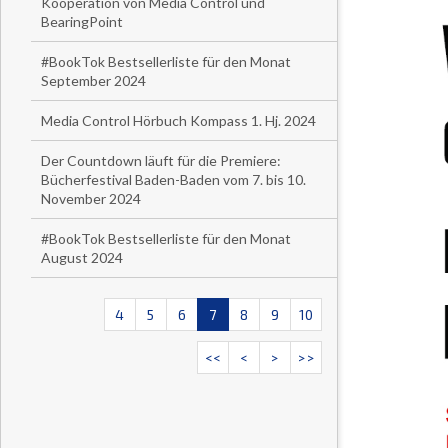
Kooperation von Media Control und
BearingPoint
#BookTok Bestsellerliste für den Monat
September 2024
Media Control Hörbuch Kompass 1. Hj. 2024
Der Countdown läuft für die Premiere:
Bücherfestival Baden-Baden vom 7. bis 10.
November 2024
#BookTok Bestsellerliste für den Monat
August 2024
4
5
6
7
8
9
10
<<
<
>
>>