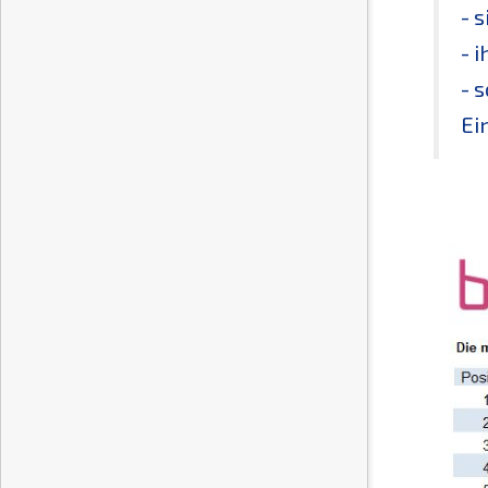
- 
- 
- 
Ei