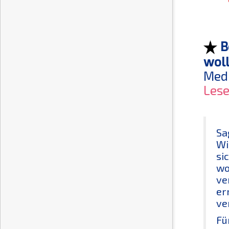
B
wol
Medi
Les
Sa
Wi
si
wo
ve
er
ve
Für