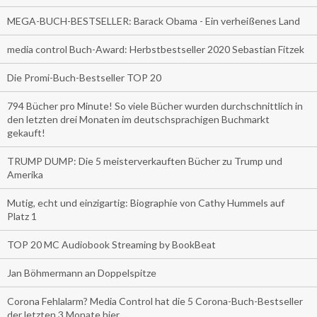
MEGA-BUCH-BESTSELLER: Barack Obama - Ein verheißenes Land
media control Buch-Award: Herbstbestseller 2020 Sebastian Fitzek
Die Promi-Buch-Bestseller TOP 20
794 Bücher pro Minute! So viele Bücher wurden durchschnittlich in
den letzten drei Monaten im deutschsprachigen Buchmarkt
gekauft!
TRUMP DUMP: Die 5 meisterverkauften Bücher zu Trump und
Amerika
Mutig, echt und einzigartig: Biographie von Cathy Hummels auf
Platz 1
TOP 20 MC Audiobook Streaming by BookBeat
Jan Böhmermann an Doppelspitze
Corona Fehlalarm? Media Control hat die 5 Corona-Buch-Bestseller
der letzten 3 Monate hier