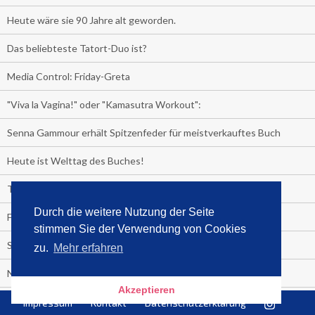
Heute wäre sie 90 Jahre alt geworden.
Das beliebteste Tatort-Duo ist?
Media Control: Friday-Greta
"Viva la Vagina!" oder "Kamasutra Workout":
Senna Gammour erhält Spitzenfeder für meistverkauftes Buch
Heute ist Welttag des Buches!
TV-Marktanteile auf einen Blick
Durch die weitere Nutzung der Seite
Fußball TV-Quoten:
stimmen Sie der Verwendung von Cookies
Sensationell!
zu.
Mehr erfahren
Niederlande - Deutschland:
Akzeptieren
PRESSEMITTEILUNG
Impressum
Kontakt
Datenschutzerklärung