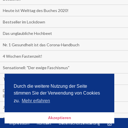
Heute ist Welttag des Buches 2020!
Bestseller im Lockdown
Das unglaubliche Hochbeet
Nr. 1 Gesundheit ist das Corona-Handbuch
4 Wochen Fastenzeit!
Sensationell: "Der ewige Faschismus"
TV-Straßenfeger
Durch die weitere Nutzung der Seite
Die Sendung von Markus Lanz im ZDF macht aus Büchern
stimmen Sie der Verwendung von Cookies
Bestseller:
zu.
Mehr erfahren
Jahrescharts 2019
Akzeptieren
Promi-Bestseller 2019
Impressum
Kontakt
Datenschutzerklärung