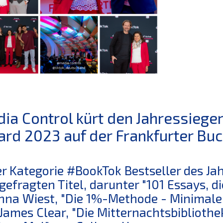
ia Control kürt den Jahressiege
rd 2023 auf der Frankfurter B
er Kategorie #BookTok Bestseller des J
gefragten Titel, darunter "101 Essays, 
nna Wiest, "Die 1%-Methode - Minimal
James Clear, "Die Mitternachtsbibliothe