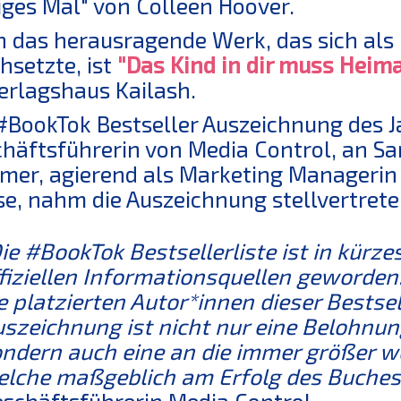
iges Mal" von Colleen Hoover.
 das herausragende Werk, das sich al
hsetzte, ist
"Das Kind in dir muss Heima
erlagshaus Kailash.
#BookTok Bestseller Auszeichnung des Ja
häftsführerin von Media Control, an S
er, agierend als Marketing Manageri
e, nahm die Auszeichnung stellvertrete
ie #BookTok Bestsellerliste ist in kürzes
fiziellen Informationsquellen geworden. 
e platzierten Autor*innen dieser Bestse
szeichnung ist nicht nur eine Belohnun
ndern auch eine an die immer größer 
lche maßgeblich am Erfolg des Buches b
schäftsführerin Media Control.