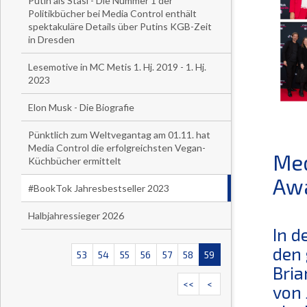
Putin als Stasi - Die Nummer 1 der
Politikbücher bei Media Control enthält
spektakuläre Details über Putins KGB-Zeit
in Dresden
Lesemotive in MC Metis 1. Hj. 2019 - 1. Hj.
2023
Elon Musk - Die Biografie
Pünktlich zum Weltvegantag am 01.11. hat
Media Control die erfolgreichsten Vegan-
Med
Küchbücher ermittelt
Awa
#BookTok Jahresbestseller 2023
Halbjahressieger 2026
In d
den 
53
54
55
56
57
58
59
Bria
<<
<
von 