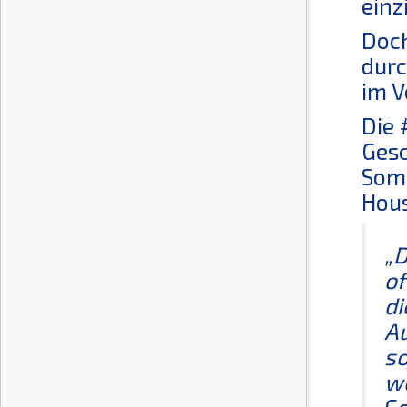
einz
Doch
durc
im V
Die 
Gesc
Somm
Hous
„D
of
di
Au
so
we
Ge