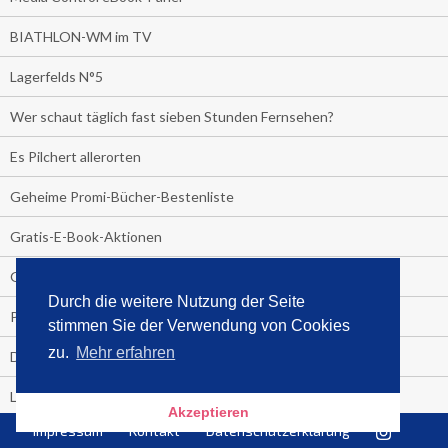
BIATHLON-WM im TV
Lagerfelds N°5
Wer schaut täglich fast sieben Stunden Fernsehen?
Es Pilchert allerorten
Geheime Promi-Bücher-Bestenliste
Gratis-E-Book-Aktionen
Gefahr fürs Dschungelcamp!
Durch die weitere Nutzung der Seite
PRESSEMITTEILUNG
stimmen Sie der Verwendung von Cookies
zu.
Mehr erfahren
Deutschland im Handball-Fieber
Libri und Media Control verlängern Vertrag langfristig
Akzeptieren
Impressum
Kontakt
Datenschutzerklärung
Medienquiz: