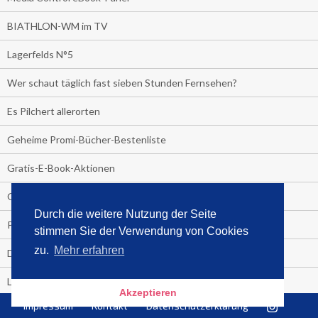
BIATHLON-WM im TV
Lagerfelds N°5
Wer schaut täglich fast sieben Stunden Fernsehen?
Es Pilchert allerorten
Geheime Promi-Bücher-Bestenliste
Gratis-E-Book-Aktionen
Gefahr fürs Dschungelcamp!
Durch die weitere Nutzung der Seite
PRESSEMITTEILUNG
stimmen Sie der Verwendung von Cookies
zu.
Mehr erfahren
Deutschland im Handball-Fieber
Libri und Media Control verlängern Vertrag langfristig
Akzeptieren
Impressum
Kontakt
Datenschutzerklärung
Medienquiz: