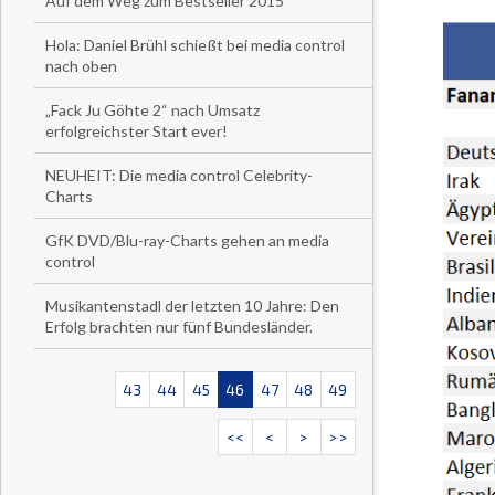
Auf dem Weg zum Bestseller 2015
Hola: Daniel Brühl schießt bei media control
nach oben
„Fack Ju Göhte 2“ nach Umsatz
erfolgreichster Start ever!
NEUHEIT: Die media control Celebrity-
Charts
GfK DVD/Blu-ray-Charts gehen an media
control
Musikantenstadl der letzten 10 Jahre: Den
Erfolg brachten nur fünf Bundesländer.
43
44
45
46
47
48
49
<<
<
>
>>