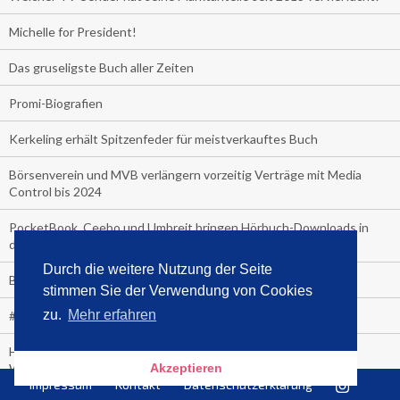
Michelle for President!
Das gruseligste Buch aller Zeiten
Promi-Biografien
Kerkeling erhält Spitzenfeder für meistverkauftes Buch
Börsenverein und MVB verlängern vorzeitig Verträge mit Media
Control bis 2024
PocketBook, Ceebo und Umbreit bringen Hörbuch-Downloads in
die Cloud
Durch die weitere Nutzung der Seite
Bella Bella
stimmen Sie der Verwendung von Cookies
zu.
Mehr erfahren
#1-Bestseller: "Das ist Alpha!" von Kollegah
Hammer! "Fear: Trump in the White House" (auf Englisch) von
Watergate-Urgestein
Akzeptieren
Impressum
Kontakt
Datenschutzerklärung