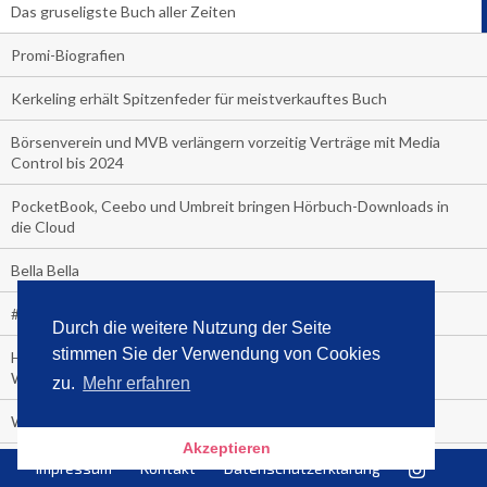
Das gruseligste Buch aller Zeiten
Promi-Biografien
Kerkeling erhält Spitzenfeder für meistverkauftes Buch
Börsenverein und MVB verlängern vorzeitig Verträge mit Media
Control bis 2024
PocketBook, Ceebo und Umbreit bringen Hörbuch-Downloads in
die Cloud
Bella Bella
#1-Bestseller: "Das ist Alpha!" von Kollegah
Durch die weitere Nutzung der Seite
stimmen Sie der Verwendung von Cookies
Hammer! "Fear: Trump in the White House" (auf Englisch) von
Watergate-Urgestein
zu.
Mehr erfahren
Wie alt sind die TV-Zuschauer
Akzeptieren
Geisterfahrer auf Überholspur
Impressum
Kontakt
Datenschutzerklärung