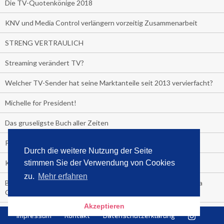
Die TV-Quotenkönige 2018
KNV und Media Control verlängern vorzeitig Zusammenarbeit
STRENG VERTRAULICH
Streaming verändert TV?
Welcher TV-Sender hat seine Marktanteile seit 2013 vervierfacht?
Michelle for President!
Das gruseligste Buch aller Zeiten
Promi-Biografien
Durch die weitere Nutzung der Seite
stimmen Sie der Verwendung von Cookies
Kerkeling erhält Spitzenfeder für meistverkauftes Buch
zu.
Mehr erfahren
Börsenverein und MVB verlängern vorzeitig Verträge mit Media
Control bis 2024
Akzeptieren
PocketBook, Ceebo und Umbreit bringen Hörbuch-Downloads in
Impressum
Kontakt
Datenschutzerklärung
die Cloud