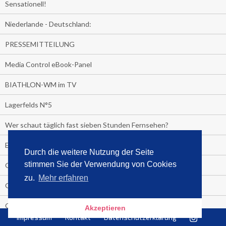
Sensationell!
Niederlande - Deutschland:
PRESSEMITTEILUNG
Media Control eBook-Panel
BIATHLON-WM im TV
Lagerfelds N°5
Wer schaut täglich fast sieben Stunden Fernsehen?
Es Pilchert allerorten
Durch die weitere Nutzung der Seite
stimmen Sie der Verwendung von Cookies
Geheime Promi-Bücher-Bestenliste
zu.
Mehr erfahren
Gratis-E-Book-Aktionen
Gefahr fürs Dschungelcamp!
Akzeptieren
Impressum
Kontakt
Datenschutzerklärung
PRESSEMITTEILUNG