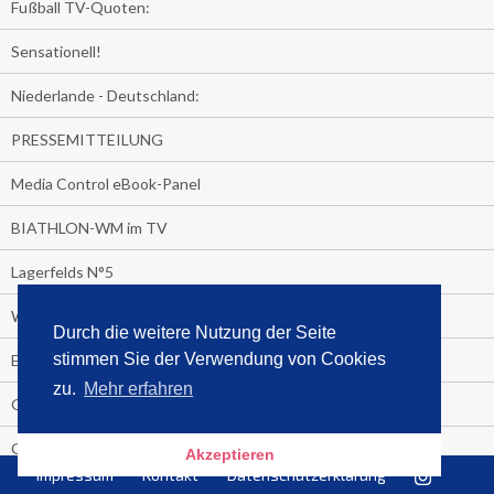
Fußball TV-Quoten:
Sensationell!
Niederlande - Deutschland:
PRESSEMITTEILUNG
Media Control eBook-Panel
BIATHLON-WM im TV
Lagerfelds N°5
Wer schaut täglich fast sieben Stunden Fernsehen?
Durch die weitere Nutzung der Seite
stimmen Sie der Verwendung von Cookies
Es Pilchert allerorten
zu.
Mehr erfahren
Geheime Promi-Bücher-Bestenliste
Gratis-E-Book-Aktionen
Akzeptieren
Impressum
Kontakt
Datenschutzerklärung
Gefahr fürs Dschungelcamp!