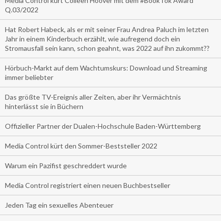
Media Control kürt Colleen Hoover mit dem #BookTok Award
Q.03/2022
Hat Robert Habeck, als er mit seiner Frau Andrea Paluch im letzten
Jahr in einem Kinderbuch erzählt, wie aufregend doch ein
Stromausfall sein kann, schon geahnt, was 2022 auf ihn zukommt??
Hörbuch-Markt auf dem Wachtumskurs: Download und Streaming
immer beliebter
Das größte TV-Ereignis aller Zeiten, aber ihr Vermächtnis
hinterlässt sie in Büchern
Offizieller Partner der Dualen-Hochschule Baden-Württemberg
Media Control kürt den Sommer-Beststeller 2022
Warum ein Pazifist geschreddert wurde
Media Control registriert einen neuen Buchbestseller
Jeden Tag ein sexuelles Abenteuer