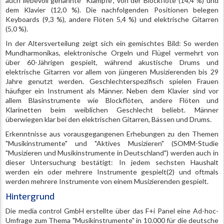
auch liebevoll genannte "Klampfe", von der Blockflöte (14,4 %) und
dem Klavier (12,0 %). Die nachfolgenden Positionen belegen
Keyboards (9,3 %), andere Flöten 5,4 %) und elektrische Gitarren
(5,0 %).
In der Altersverteilung zeigt sich ein gemischtes Bild: So werden
Mundharmonikas, elektronische Orgeln und Flügel vermehrt von
über 60-Jährigen gespielt, während akustische Drums und
elektrische Gitarren vor allem von jüngeren Musizierenden bis 29
Jahre genutzt werden. Geschlechterspezifisch spielen Frauen
häufiger ein Instrument als Männer. Neben dem Klavier sind vor
allem Blasinstrumente wie Blockflöten, andere Flöten und
Klarinetten beim weiblichen Geschlecht beliebt. Männer
überwiegen klar bei den elektrischen Gitarren, Bässen und Drums.
Erkenntnisse aus vorausgegangenen Erhebungen zu den Themen
"Musikinstrumente" und "Aktives Musizieren" (SOMM-Studie
"Musizieren und Musikinstrumente in Deutschland") werden auch in
dieser Untersuchung bestätigt: In jedem sechsten Haushalt
werden ein oder mehrere Instrumente gespielt(2) und oftmals
werden mehrere Instrumente von einem Musizierenden gespielt.
Hintergrund
Die media control GmbH erstellte über das F+i Panel eine Ad-hoc-
Umfrage zum Thema "Musikinstrumente" in 10.000 für die deutsche