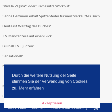
"Viva la Vagina!" oder "Kamasutra Workout":
Senna Gammour erhält Spitzenfeder für meistverkauftes Buch
Heute ist Welttag des Buches!
TV-Marktanteile auf einen Blick
Fußball TV-Quoten:
Sensationell!
Niederlande - Deutschland:
Durch die weitere Nutzung der Seite
PRESSEMITTEILUNG
stimmen Sie der Verwendung von Cookies
Media Control eBook-Panel
zu.
Mehr erfahren
BIATHLON-WM im TV
Akzeptieren
Lagerfelds N°5
Impressum
Kontakt
Datenschutzerklärung