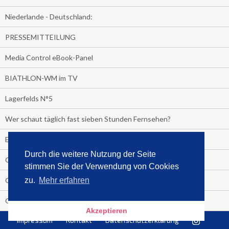
Niederlande - Deutschland:
PRESSEMITTEILUNG
Media Control eBook-Panel
BIATHLON-WM im TV
Lagerfelds N°5
Wer schaut täglich fast sieben Stunden Fernsehen?
Es Pilchert allerorten
Durch die weitere Nutzung der Seite
Geheime Promi-Bücher-Bestenliste
stimmen Sie der Verwendung von Cookies
Gratis-E-Book-Aktionen
zu.
Mehr erfahren
Gefahr fürs Dschungelcamp!
Akzeptieren
Impressum
Kontakt
Datenschutzerklärung
PRESSEMITTEILUNG