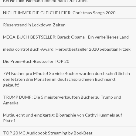
Bei Netflix: 'Niemand kommt nackt zur Arbeit'
NICHT IMMER DIE GLEICHE LEIER: Christmas Songs 2020
Riesentrend in Lockdown-Zeiten
MEGA-BUCH-BESTSELLER: Barack Obama - Ein verheißenes Land
media control Buch-Award: Herbstbestseller 2020 Sebastian Fitzek
Die Promi-Buch-Bestseller TOP 20
794 Bücher pro Minute! So viele Bücher wurden durchschnittlich in
den letzten drei Monaten im deutschsprachigen Buchmarkt
gekauft!
TRUMP DUMP: Die 5 meisterverkauften Bücher zu Trump und
Amerika
Mutig, echt und einzigartig: Biographie von Cathy Hummels auf
Platz 1
TOP 20 MC Audiobook Streaming by BookBeat