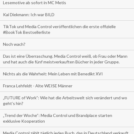
Lesemotive ab sofort in MC Metis
Kai Diekmann: Ich war BILD
TikTok und Media Control veröffentlichen die erste offizielle
#BookTok Bestsellerliste
Noch wach?
Das ist eine Überraschung. Media Control weiß, ob Frau oder Mann
und hat auch die fünf meistverkauften Bücher in jeder Gruppe.
Nichts als die Wahrheit: Mein Leben mit Benedikt XVI
Franca Lehfeldt - Alte WEISE Männer
„FUTURE of Work”: Wie hat die Arbeitswelt sich verändert und wo
geht’s hin?
„Trend der Woche“: Media Control und Brandplace starten
exklusive Kooperation
Media Control zählt täglich jedes Buch, das in Deutschland verkauft