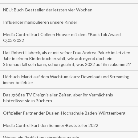
NEU: Buch-Bestseller der letzten vier Wochen
Influencer manipulieren unsere Kinder
Media Control kürt Colleen Hoover mit dem #BookTok Award
Q.03/2022
Hat Robert Habeck, als er mit seiner Frau Andrea Paluch im letzten
Jahr in einem Kinderbuch erzählt, wie aufregend doch ein
Stromausfall sein kann, schon geahnt, was 2022 auf ihn zukommt??
Hörbuch-Markt auf dem Wachtumskurs: Download und Streaming
immer beliebter
Das größte TV-Ereignis aller Zeiten, aber ihr Vermächtnis
hinterlässt sie in Büchern
Offizieller Partner der Dualen-Hochschule Baden-Württemberg
Media Control kürt den Sommer-Beststeller 2022
Warum ein Pazifist geschreddert wurde