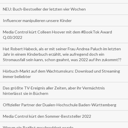
NEU: Buch-Bestseller der letzten vier Wochen
Influencer manipulieren unsere Kinder
Media Control kürt Colleen Hoover mit dem #BookTok Award
Q.03/2022
Hat Robert Habeck, als er mit seiner Frau Andrea Paluch im letzten
Jahr in einem Kinderbuch erzählt, wie aufregend doch ein
Stromausfall sein kann, schon geahnt, was 2022 auf ihn zukommt??
Hörbuch-Markt auf dem Wachtumskurs: Download und Streaming
immer beliebter
Das größte TV-Ereignis aller Zeiten, aber ihr Vermächtnis
hinterlässt sie in Büchern
Offizieller Partner der Dualen-Hochschule Baden-Württemberg
Media Control kürt den Sommer-Beststeller 2022
Warum ein Pazifist geschreddert wurde