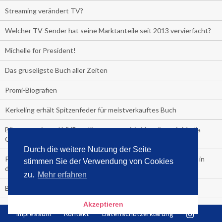
Streaming verändert TV?
Welcher TV-Sender hat seine Marktanteile seit 2013 vervierfacht?
Michelle for President!
Das gruseligste Buch aller Zeiten
Promi-Biografien
Kerkeling erhält Spitzenfeder für meistverkauftes Buch
Börsenverein und MVB verlängern vorzeitig Verträge mit Media
Control bis 2024
Durch die weitere Nutzung der Seite
PocketBook, Ceebo und Umbreit bringen Hörbuch-Downloads in
stimmen Sie der Verwendung von Cookies
die Cloud
zu.
Mehr erfahren
Bella Bella
Akzeptieren
#1-Bestseller: "Das ist Alpha!" von Kollegah
Impressum
Kontakt
Datenschutzerklärung