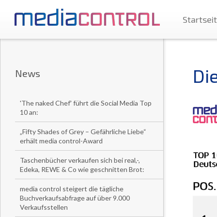
Startsei
Di
News
'The naked Chef' führt die Social Media Top
10 an:
„Fifty Shades of Grey – Gefährliche Liebe“
erhält media control-Award
Taschenbücher verkaufen sich bei real,-,
Edeka, REWE & Co wie geschnitten Brot:
media control steigert die tägliche
Buchverkaufsabfrage auf über 9.000
Verkaufsstellen