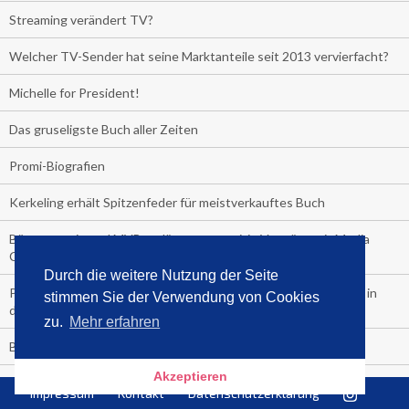
Streaming verändert TV?
Welcher TV-Sender hat seine Marktanteile seit 2013 vervierfacht?
Michelle for President!
Das gruseligste Buch aller Zeiten
Promi-Biografien
Kerkeling erhält Spitzenfeder für meistverkauftes Buch
Börsenverein und MVB verlängern vorzeitig Verträge mit Media
Control bis 2024
Durch die weitere Nutzung der Seite
PocketBook, Ceebo und Umbreit bringen Hörbuch-Downloads in
stimmen Sie der Verwendung von Cookies
die Cloud
zu.
Mehr erfahren
Bella Bella
Akzeptieren
#1-Bestseller: "Das ist Alpha!" von Kollegah
Impressum
Kontakt
Datenschutzerklärung