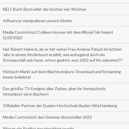
NEU: Buch-Bestseller der letzten vier Wochen
Influencer manipulieren unsere Kinder
Media Control kürt Colleen Hoover mit dem #BookTok Award
Q.03/2022
Hat Robert Habeck, als er mit seiner Frau Andrea Paluch im letzten
Jahr in einem Kinderbuch erzählt, wie aufregend doch ein
Stromausfall sein kann, schon geahnt, was 2022 auf ihn zukommt??
Hörbuch-Markt auf dem Wachtumskurs: Download und Streaming
immer beliebter
Das größte TV-Ereignis aller Zeiten, aber ihr Vermächtnis
hinterlässt sie in Büchern
Offizieller Partner der Dualen-Hochschule Baden-Württemberg
Media Control kürt den Sommer-Beststeller 2022
Warum ein Pazifist geschreddert wurde