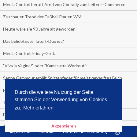
Media Control beruft Arnd von Conrady zum Leiter E-Commerce
Zuschauer-Trend der Fußball Frauen WM:
Heute wäre sie 90 Jahre alt geworden.
Das beliebteste Tatort-Duo ist?
Media Control: Friday-Greta
"Viva la Vagina!" oder "Kamasutra Workout":
Senna Gammour erhält Spitzenfeder für meistverkauftes Buch
Heute ist Welttag des Buches!
Durch die weitere Nutzung der Seite
stimmen Sie der Verwendung von Cookies
TV-Marktanteile auf einen Blick
zu.
Mehr erfahren
Fußball TV-Quoten:
Akzeptieren
Sensationell!
Impressum
Kontakt
Datenschutzerklärung