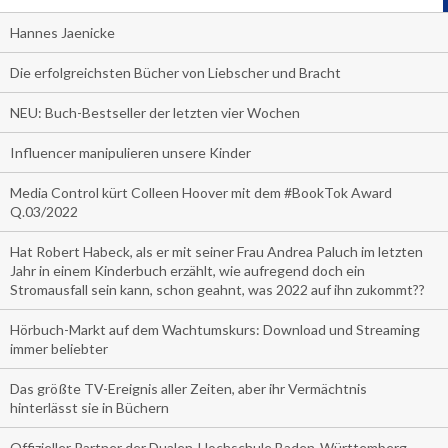
Hannes Jaenicke
Die erfolgreichsten Bücher von Liebscher und Bracht
NEU: Buch-Bestseller der letzten vier Wochen
Influencer manipulieren unsere Kinder
Media Control kürt Colleen Hoover mit dem #BookTok Award
Q.03/2022
Hat Robert Habeck, als er mit seiner Frau Andrea Paluch im letzten
Jahr in einem Kinderbuch erzählt, wie aufregend doch ein
Stromausfall sein kann, schon geahnt, was 2022 auf ihn zukommt??
Hörbuch-Markt auf dem Wachtumskurs: Download und Streaming
immer beliebter
Das größte TV-Ereignis aller Zeiten, aber ihr Vermächtnis
hinterlässt sie in Büchern
Offizieller Partner der Dualen-Hochschule Baden-Württemberg