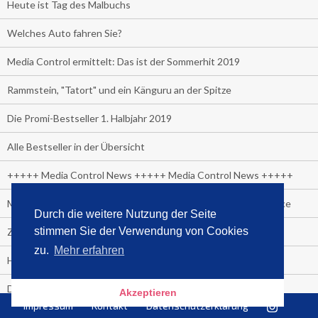
Heute ist Tag des Malbuchs
Welches Auto fahren Sie?
Media Control ermittelt: Das ist der Sommerhit 2019
Rammstein, "Tatort" und ein Känguru an der Spitze
Die Promi-Bestseller 1. Halbjahr 2019
Alle Bestseller in der Übersicht
+++++ Media Control News +++++ Media Control News +++++
Media Control beruft Arnd von Conrady zum Leiter E-Commerce
Durch die weitere Nutzung der Seite
stimmen Sie der Verwendung von Cookies
Zuschauer-Trend der Fußball Frauen WM:
zu.
Mehr erfahren
Heute wäre sie 90 Jahre alt geworden.
Das beliebteste Tatort-Duo ist?
Akzeptieren
Impressum
Kontakt
Datenschutzerklärung
Media Control: Friday-Greta