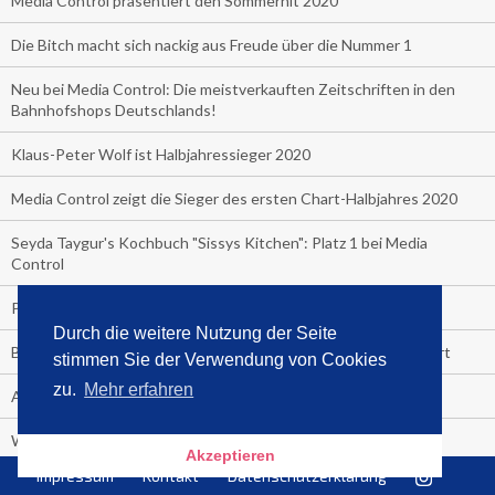
Media Control präsentiert den Sommerhit 2020
Die Bitch macht sich nackig aus Freude über die Nummer 1
Neu bei Media Control: Die meistverkauften Zeitschriften in den
Bahnhofshops Deutschlands!
Klaus-Peter Wolf ist Halbjahressieger 2020
Media Control zeigt die Sieger des ersten Chart-Halbjahres 2020
Seyda Taygur's Kochbuch "Sissys Kitchen": Platz 1 bei Media
Control
Promibuecher, die gehen und die stehen.
Durch die weitere Nutzung der Seite
BookBeat und Media Control starten Hörbuch-Streaming-Chart
stimmen Sie der Verwendung von Cookies
zu.
Mehr erfahren
Angela Merkel ist Hitlers Tochter
Wenn am Ende des Geldes noch zu viel Leben übrig ist
Akzeptieren
Impressum
Kontakt
Datenschutzerklärung
Boom Autokino: mehr als 100.000 Besucher letztes Wochenende