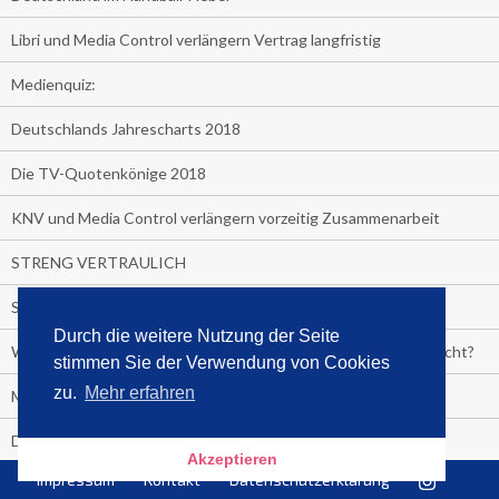
Libri und Media Control verlängern Vertrag langfristig
Medienquiz:
Deutschlands Jahrescharts 2018
Die TV-Quotenkönige 2018
KNV und Media Control verlängern vorzeitig Zusammenarbeit
STRENG VERTRAULICH
Streaming verändert TV?
Durch die weitere Nutzung der Seite
Welcher TV-Sender hat seine Marktanteile seit 2013 vervierfacht?
stimmen Sie der Verwendung von Cookies
zu.
Mehr erfahren
Michelle for President!
Das gruseligste Buch aller Zeiten
Akzeptieren
Impressum
Kontakt
Datenschutzerklärung
Promi-Biografien