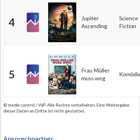
3
Jupiter
Science
4
Ascending
Fiction
Frau Müller
5
Komödi
muss weg
© media control / VdF. Alle Rechte vorbehalten. Eine Weitergabe
dieser Daten an Dritte ist nicht gestattet.
Ansprechpartner