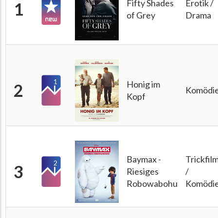
Fifty Shades
Erotik /
1
of Grey
Drama
1
Honig im
2
Komödi
Kopf
Baymax -
Trickfil
2
3
Riesiges
/
Robowabohu
Komödi