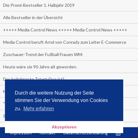
Die Promi-Bestseller 1. Halbjahr 2019
Alle Bestseller in der Übersicht
+++++ Media Control News +++++ Media Control News +++++
Media Control beruft Arnd von Conrady zum Leiter E-Commerce
Zuschauer-Trend der Fußball Frauen WM:
Heute wäre sie 90 Jahre alt geworden.
Das beliebteste Tatort-Duo ist?
Media Control: Friday-Greta
Durch die weitere Nutzung der Seite
stimmen Sie der Verwendung von Cookies
"Viva la Vagina!" oder "Kamasutra Workout":
zu.
Mehr erfahren
Senna Gammour erhält Spitzenfeder für meistverkauftes Buch
Akzeptieren
Heute ist Welttag des Buches!
Impressum
Kontakt
Datenschutzerklärung