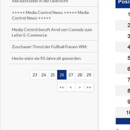
Alle Bestseller in der Übersicht
+++++ Media Control News +++++ Media
Control News +++++
Media Control beruft Arnd von Conrady zum
Leiter E-Commerce
Zuschauer-Trend der Fußball Frauen WM:
Heute wäre sie 90 Jahre alt geworden.
23
24
25
26
27
28
29
<<
<
>
>>