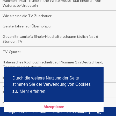
Hammer! "Fear: Trump in the White House" (auf Englisch) von
Watergate-Urgestein
Wie alt sind die TV-Zuschauer
Geisterfahrer auf Überholspur
Gegen Einsamkeit: Single-Haushalte schauen täglich fast 6
Stunden TV
TV-Quote:
Italienisches Kochbuch schießt auf Nummer 1 in Deutschland,
Österreich und Schweiz
Blick in die Garage der TV-Dauerglotzer
Durch die weitere Nutzung der Seite
stimmen Sie der Verwendung von Cookies
Die Deutschen investieren, während die Österreicher und
zu.
Mehr erfahren
Schweizer noch nachdenken, wie sie reich werden.
Meistverkaufte Blu-ray im zweiten Quartal – Doppelspitze für
Akzeptieren
Disney
Impressum
Kontakt
Datenschutzerklärung